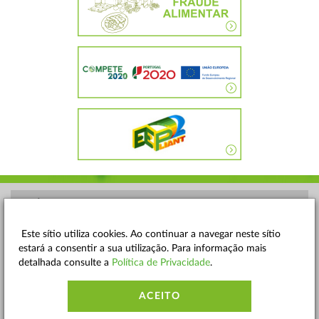
POLÍTICA DE PRIVACIDADE
TERMOS E CONDIÇÕES
Este sítio utiliza cookies. Ao continuar a navegar neste sítio
estará a consentir a sua utilização. Para informação mais
MAPA DO SITE
detalhada consulte a
Política de Privacidade
.
CONTACTOS
ACEITO