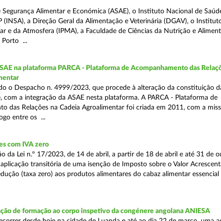
 Segurança Alimentar e Económica (ASAE), o Instituto Nacional de Saú
P (INSA), a Direção Geral da Alimentação e Veterinária (DGAV), o Institut
r e da Atmosfera (IPMA), a Faculdade de Ciências da Nutrição e Alimen
Porto ...
ASAE na plataforma PARCA - Plataforma de Acompanhamento das Relaç
mentar
ado o Despacho n. 4999/2023, que procede à alteração da constituição 
 com a integração da ASAE nesta plataforma. A PARCA - Plataforma de
 das Relações na Cadeia Agroalimentar foi criada em 2011, com a mis
go entre os ...
es com IVA zero
 da Lei n.º 17/2023, de 14 de abril, a partir de 18 de abril e até 31 de 
 aplicação transitória de uma isenção de Imposto sobre o Valor Acrescent
edução (taxa zero) aos produtos alimentares do cabaz alimentar essencial 
ação de formação ao corpo inspetivo da congénere angolana ANIESA