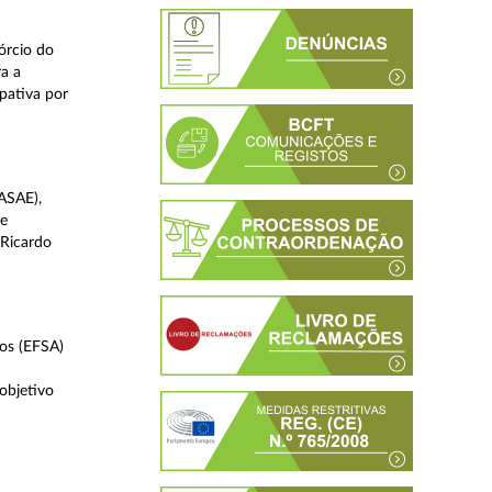
órcio do
a a
pativa por
ASAE),
 e
 Ricardo
tos (EFSA)
bjetivo