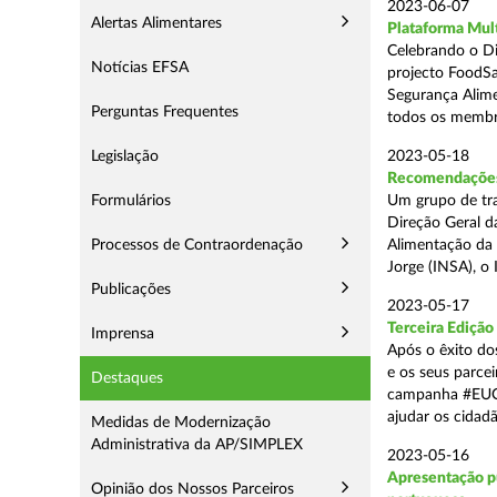
2023-06-07
Alertas Alimentares
Plataforma Mult
Celebrando o D
Notícias EFSA
projecto FoodSa
Segurança Alime
Perguntas Frequentes
todos os membr
Legislação
2023-05-18
Recomendações 
Formulários
Um grupo de tr
Direção Geral d
Processos de Contraordenação
Alimentação da 
Jorge (INSA), o I
Publicações
2023-05-17
Terceira Ediçã
Imprensa
Após o êxito do
e os seus parce
Destaques
campanha #EUC
ajudar os cidadã
Medidas de Modernização
Administrativa da AP/SIMPLEX
2023-05-16
Apresentação p
Opinião dos Nossos Parceiros