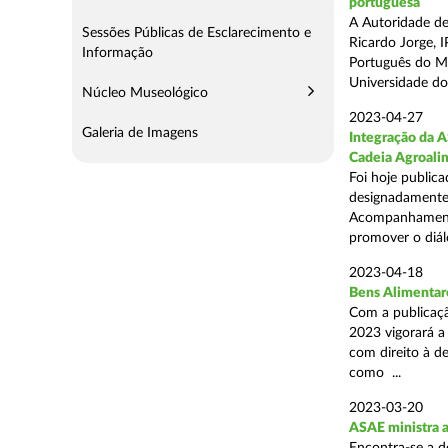
portuguesa
A Autoridade de
Sessões Públicas de Esclarecimento e
Ricardo Jorge, I
Informação
Português do Ma
Universidade do 
Núcleo Museológico
2023-04-27
Galeria de Imagens
Integração da 
Cadeia Agroali
Foi hoje public
designadamente,
Acompanhamento
promover o diálo
2023-04-18
Bens Alimentar
Com a publicação
2023 vigorará a
com direito à d
como ...
2023-03-20
ASAE ministra 