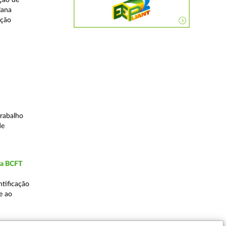
ção de
lana
ação
rabalho
de
ia BCFT
ntificação
e ao