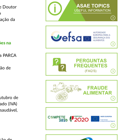
de Doutor
o
tação da
ões na
da PARCA
são de
outubro de
ado (IVA)
saudável,