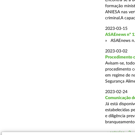
Encontra-se a d
formação minis
ANIESA nas vert
criminal.A capac
2023-03-15
ASAEnews nº 12
» ASAEnews n.
2023-03-02
Procedimento co
Avisam-se, todo
procedimento c
em regime de no
Segurança Alime
2023-02-24
Comunicação de 
Já está disponí
estabelecidas p
e diligência pre
branqueamento 
« anterior
2