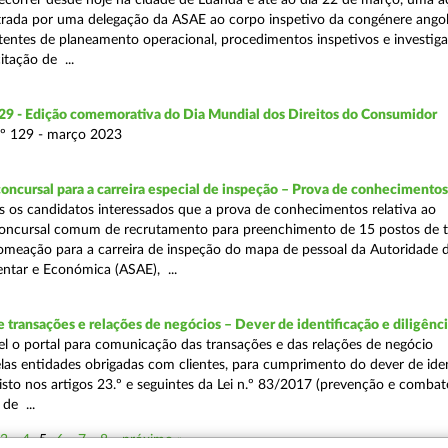
ecorrer desde hoje na cidade de Luanda e até ao dia 22 de março, uma a
trada por uma delegação da ASAE ao corpo inspetivo da congénere ango
entes de planeamento operacional, procedimentos inspetivos e investig
itação de ...
9 - Edição comemorativa do Dia Mundial dos Direitos do Consumidor
º 129 - março 2023
ncursal para a carreira especial de inspeção – Prova de conhecimentos
s os candidatos interessados que a prova de conhecimentos relativa ao
oncursal comum de recrutamento para preenchimento de 15 postos de t
meação para a carreira de inspeção do mapa de pessoal da Autoridade 
ntar e Económica (ASAE), ...
transações e relações de negócios – Dever de identificação e diligênc
vel o portal para comunicação das transações e das relações de negócio
elas entidades obrigadas com clientes, para cumprimento do dever de ide
visto nos artigos 23.º e seguintes da Lei n.º 83/2017 (prevenção e combat
de ...
3
4
5
6
7
8
próximo »