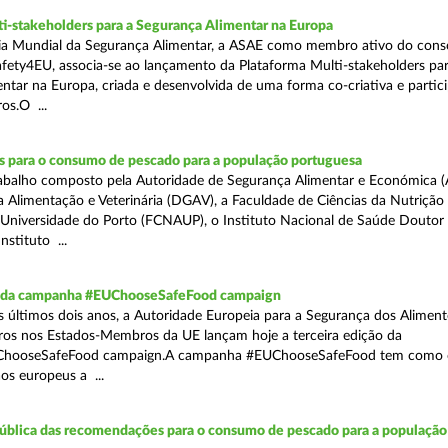
i-stakeholders para a Segurança Alimentar na Europa
ia Mundial da Segurança Alimentar, a ASAE como membro ativo do cons
fety4EU, associa-se ao lançamento da Plataforma Multi-stakeholders par
ntar na Europa, criada e desenvolvida de uma forma co-criativa e partici
os.O ...
para o consumo de pescado para a população portuguesa
abalho composto pela Autoridade de Segurança Alimentar e Económica (
a Alimentação e Veterinária (DGAV), a Faculdade de Ciências da Nutrição
Universidade do Porto (FCNAUP), o Instituto Nacional de Saúde Doutor
nstituto ...
o da campanha #EUChooseSafeFood campaign
s últimos dois anos, a Autoridade Europeia para a Segurança dos Alimen
iros nos Estados-Membros da UE lançam hoje a terceira edição da
hooseSafeFood campaign.A campanha #EUChooseSafeFood tem como o
os europeus a ...
ública das recomendações para o consumo de pescado para a população