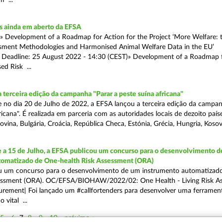
m ...
s ainda em aberto da EFSA
:» Development of a Roadmap for Action for the Project ‘More Welfare:
sment Methodologies and Harmonised Animal Welfare Data in the EU’
/ Deadline: 25 August 2022 - 14:30 (CEST)» Development of a Roadmap 
ed Risk ...
 terceira edição da campanha "Parar a peste suína africana"
no dia 20 de Julho de 2022, a EFSA lançou a terceira edição da campan
ricana". É realizada em parceria com as autoridades locais de dezoito paíse
vina, Bulgária, Croácia, República Checa, Estónia, Grécia, Hungria, Kosovo
 a 15 de Julho, a EFSA publicou um concurso para o desenvolvimento 
tomatizado de One-health Risk Assessment (ORA)
u um concurso para o desenvolvimento de um instrumento automatizad
sessment (ORA). OC/EFSA/BIOHAW/2022/02: One Health - Living Risk A
rement| Foi lançado um #callfortenders para desenvolver uma ferramen
 vital ...
5
6
7
8
9
10
próximo »