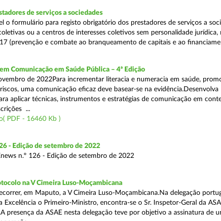
stadores de serviços a sociedades
el o formulário para registo obrigatório dos prestadores de serviços a soc
oletivas ou a centros de interesses coletivos sem personalidade jurídica,
017 (prevenção e combate ao branqueamento de capitais e ao financiamen
em Comunicação em Saúde Pública – 4ª Edição
novembro de 2022Para incrementar literacia e numeracia em saúde, pro
r riscos, uma comunicação eficaz deve basear-se na evidência.Desenvolva
ra aplicar técnicas, instrumentos e estratégias de comunicação em cont
scrições ...
o( PDF - 16460 Kb )
6 - Edição de setembro de 2022
news n.º 126 - Edição de setembro de 2022
otocolo na V Cimeira Luso-Moçambicana
ecorrer, em Maputo, a V Cimeira Luso-Moçambicana.Na delegação portu
a Excelência o Primeiro-Ministro, encontra-se o Sr. Inspetor-Geral da AS
.A presença da ASAE nesta delegação teve por objetivo a assinatura de 