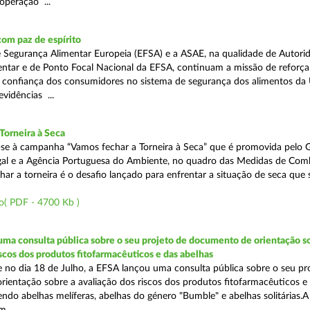
operação ...
om paz de espírito
 Segurança Alimentar Europeia (EFSA) e a ASAE, na qualidade de Autori
ntar e de Ponto Focal Nacional da EFSA, continuam a missão de reforça
 confiança dos consumidores no sistema de segurança dos alimentos da 
vidências ...
Torneira à Seca
se à campanha “Vamos fechar a Torneira à Seca” que é promovida pelo 
gal e a Agência Portuguesa do Ambiente, no quadro das Medidas de Com
har a torneira é o desafio lançado para enfrentar a situação de seca que 
o( PDF - 4700 Kb )
ma consulta pública sobre o seu projeto de documento de orientação s
iscos dos produtos fitofarmacêuticos e das abelhas
no dia 18 de Julho, a EFSA lançou uma consulta pública sobre o seu pr
ientação sobre a avaliação dos riscos dos produtos fitofarmacêuticos e
endo abelhas melíferas, abelhas do género "Bumble" e abelhas solitárias.