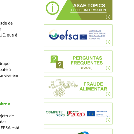
dade de
r
UE, que é
Grupo
bate à
se vive em
obre a
ojeto de
 das
A EFSA está