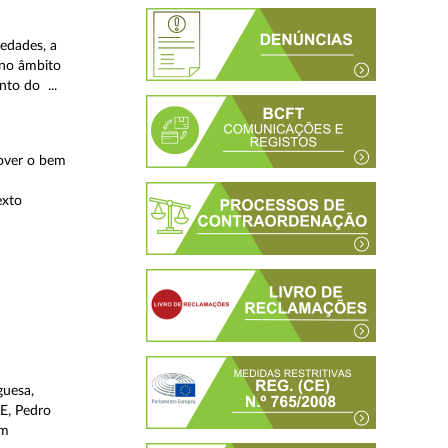
iedades, a
 no âmbito
to do ...
mover o bem
exto
guesa,
AE, Pedro
um