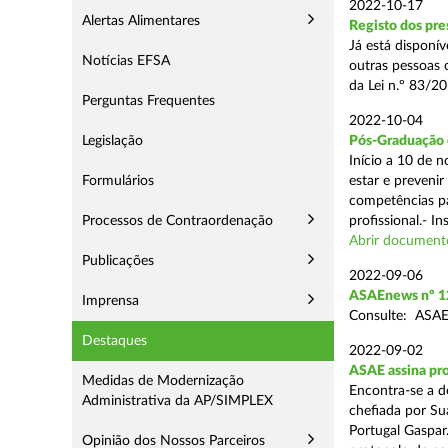
2022-10-17
Alertas Alimentares
Registo dos pre
Já está disponív
Notícias EFSA
outras pessoas c
da Lei n.º 83/2
Perguntas Frequentes
2022-10-04
Legislação
Pós-Graduação 
Início a 10 de 
Formulários
estar e preveni
competências pa
Processos de Contraordenação
profissional.- In
Abrir document
Publicações
2022-09-06
ASAEnews nº 12
Imprensa
Consulte: ASAE
Destaques
2022-09-02
ASAE assina pr
Medidas de Modernização
Encontra-se a d
Administrativa da AP/SIMPLEX
chefiada por Su
Portugal Gaspar
Opinião dos Nossos Parceiros