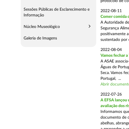
protocolo de co
Sessões Públicas de Esclarecimento e
2022-08-11
Informação
Comer comida c
A Autoridade de
Núcleo Museológico
Segurança Alime
positivamente a
Galeria de Imagens
sustentado por e
2022-08-04
Vamos fechar a 
A ASAE associa-
Águas de Portu
Seca. Vamos fec
Portugal, ...
Abrir document
2022-07-26
A EFSA lançou u
avaliação dos r
Informamos que 
documento de or
abelhas, abrang