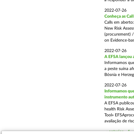
a responder a u
2022-07-26
Conheça as Call
Calls em aberto
New Risk Asses
(procurement) 
on Evidence-bas
2022-07-26
A EFSA lançou a
Informamos que 
a peste suína af
Bósnia e Herzego
2022-07-26
Informamos que
instrumento au
A EFSA publico
health Risk As
Tool» EFSAprocu
avaliação de risco
« anterior
4