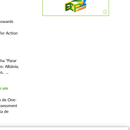
 towards
for Action
ha "Parar
s: Albânia,
, ...
de um
o de One-
ssessment
ta de