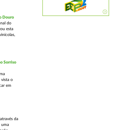
do Douro
nal do
zou esta
inícolas,
o Sorriso
uma
vista o
ocar em
através da
, uma