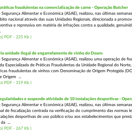
áticas fraudulentas na comercialização de carne - Operação Butcher
 Segurança Alimentar e Económica (ASAE), realizou, nas últimas semana
ito nacional através das suas Unidades Regionais, direcionada a promo
ventiva e repressiva em matéria de infrações contra a qualidade, genuinid
.
o( PDF - 225 Kb )
a unidade ilegal de engarrafamento de vinho do Douro
 Segurança Alimentar e Económica (ASAE), realizou uma operação de fisc
ada Especializada de Práticas Fraudulentas da Unidade Regional do Norte,
ticas fraudulentas de vinhos com Denominação de Origem Protegida (DO
 Origem ...
o( PDF - 319 Kb )
egularidades e suspende atividade de 10 instalações desportivas - Oper
 Segurança Alimentar e Económica (ASAE), realizou, nas últimas semana
al de fiscalização centrada na verificação do cumprimento das normas le
nstalações desportivas de uso público e/ou aos estabelecimentos que pres
da ...
o( PDF - 267 Kb )