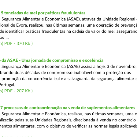
 toneladas de mel por práticas fraudulentas
 Segurança Alimentar e Económica (ASAE), através da Unidade Regional 
onal de Évora, realizou, nas últimas semanas, uma operação de prevençã
e identificar práticas fraudulentas na cadeia de valor do mel, asseguran
s ...
o( PDF - 370 Kb )
io da ASAE - Uma jornada de compromisso e excelência
 Segurança Alimentar e Económica (ASAE) assinala hoje, 3 de novembro, 
lebrando duas décadas de compromisso inabalável com a proteção dos
 promoção da concorrência leal e a salvaguarda da segurança alimentar 
ortugal.
o( PDF - 207 Kb )
17 processos de contraordenação na venda de suplementos alimentares
 Segurança Alimentar e Económica, realizou, nas últimas semanas, uma 
alização pelas suas Unidades Regionais, direcionada à venda no comércio f
entos alimentares, com o objetivo de verificar as normas legais aplicávei