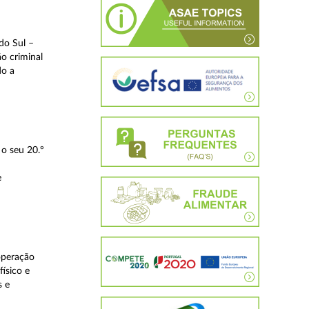
do Sul –
o criminal
do a
o seu 20.º
e
operação
ísico e
s e