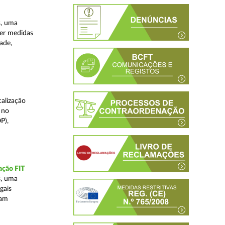
s, uma
ver medidas
ade,
alização
 no
P),
ação FIT
s, uma
gais
tam