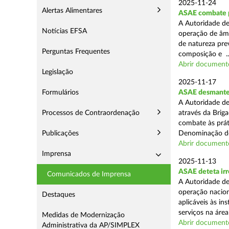
2025-11-24
Alertas Alimentares
ASAE combate pr
A Autoridade de
Notícias EFSA
operação de âmb
de natureza pre
Perguntas Frequentes
composição e ..
Abrir document
Legislação
2025-11-17
Formulários
ASAE desmantel
A Autoridade de
Processos de Contraordenação
através da Brig
combate às prá
Publicações
Denominação de
Abrir document
Imprensa
2025-11-13
ASAE deteta irr
Comunicados de Imprensa
A Autoridade de
operação nacion
Destaques
aplicáveis às i
serviços na área 
Medidas de Modernização
Abrir document
Administrativa da AP/SIMPLEX