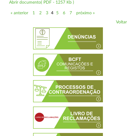
Abrir documento( PDF - 1257 Kb )
« anterior
1
2
3
4
5
6
7
próximo »
Voltar