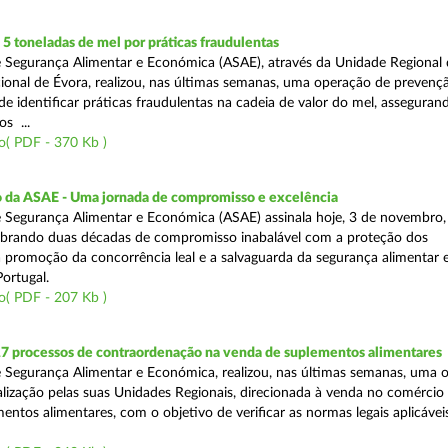
 toneladas de mel por práticas fraudulentas
 Segurança Alimentar e Económica (ASAE), através da Unidade Regional 
onal de Évora, realizou, nas últimas semanas, uma operação de prevençã
e identificar práticas fraudulentas na cadeia de valor do mel, asseguran
s ...
o( PDF - 370 Kb )
io da ASAE - Uma jornada de compromisso e excelência
 Segurança Alimentar e Económica (ASAE) assinala hoje, 3 de novembro, 
lebrando duas décadas de compromisso inabalável com a proteção dos
 promoção da concorrência leal e a salvaguarda da segurança alimentar 
ortugal.
o( PDF - 207 Kb )
17 processos de contraordenação na venda de suplementos alimentares
 Segurança Alimentar e Económica, realizou, nas últimas semanas, uma 
alização pelas suas Unidades Regionais, direcionada à venda no comércio f
entos alimentares, com o objetivo de verificar as normas legais aplicávei