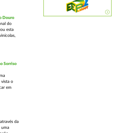
do Douro
nal do
zou esta
inícolas,
o Sorriso
uma
vista o
ocar em
através da
, uma