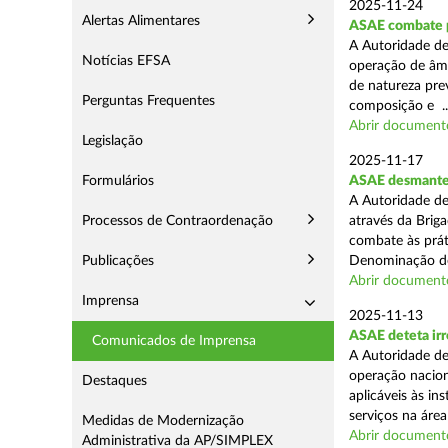
2025-11-24
Alertas Alimentares
ASAE combate pr
A Autoridade de
Notícias EFSA
operação de âmb
de natureza pre
Perguntas Frequentes
composição e ..
Abrir document
Legislação
2025-11-17
Formulários
ASAE desmantel
A Autoridade de
Processos de Contraordenação
através da Brig
combate às prá
Publicações
Denominação de
Abrir document
Imprensa
2025-11-13
ASAE deteta irr
Comunicados de Imprensa
A Autoridade de
operação nacion
Destaques
aplicáveis às i
serviços na área 
Medidas de Modernização
Abrir document
Administrativa da AP/SIMPLEX