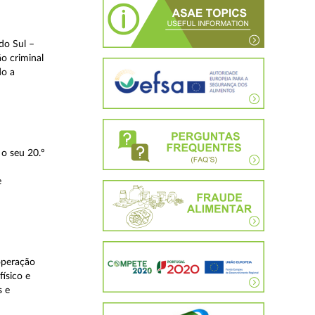
do Sul –
o criminal
do a
o seu 20.º
e
operação
ísico e
s e