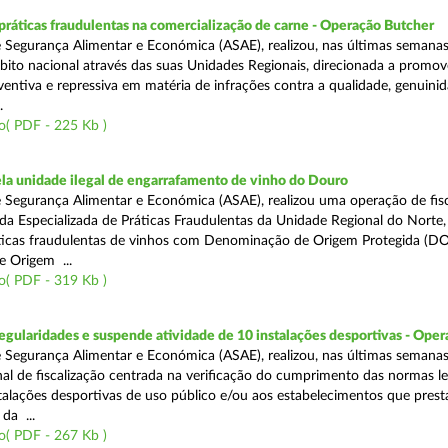
áticas fraudulentas na comercialização de carne - Operação Butcher
 Segurança Alimentar e Económica (ASAE), realizou, nas últimas semana
ito nacional através das suas Unidades Regionais, direcionada a promo
ventiva e repressiva em matéria de infrações contra a qualidade, genuinid
.
o( PDF - 225 Kb )
a unidade ilegal de engarrafamento de vinho do Douro
 Segurança Alimentar e Económica (ASAE), realizou uma operação de fisc
ada Especializada de Práticas Fraudulentas da Unidade Regional do Norte,
ticas fraudulentas de vinhos com Denominação de Origem Protegida (DO
 Origem ...
o( PDF - 319 Kb )
egularidades e suspende atividade de 10 instalações desportivas - Oper
 Segurança Alimentar e Económica (ASAE), realizou, nas últimas semana
al de fiscalização centrada na verificação do cumprimento das normas le
nstalações desportivas de uso público e/ou aos estabelecimentos que pres
da ...
o( PDF - 267 Kb )