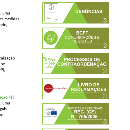
s, uma
ver medidas
ade,
alização
 no
P),
ação FIT
s, uma
gais
tam