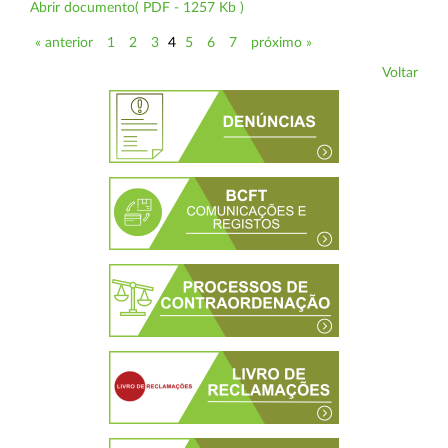
Abrir documento( PDF - 1257 Kb )
« anterior
1
2
3
4
5
6
7
próximo »
Voltar