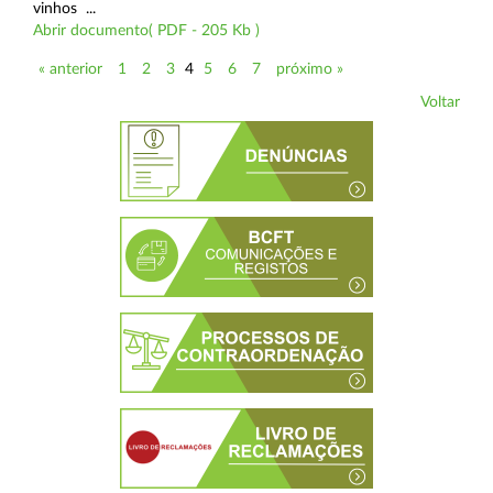
vinhos ...
Abrir documento( PDF - 205 Kb )
« anterior
1
2
3
4
5
6
7
próximo »
Voltar