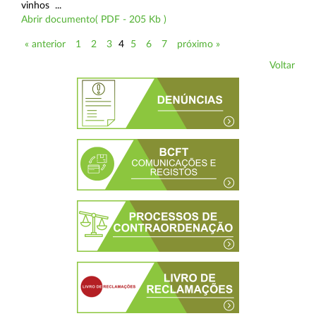
vinhos ...
Abrir documento( PDF - 205 Kb )
« anterior
1
2
3
4
5
6
7
próximo »
Voltar