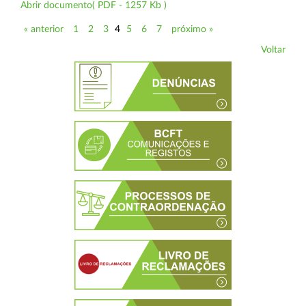
Abrir documento( PDF - 1257 Kb )
« anterior
1
2
3
4
5
6
7
próximo »
Voltar