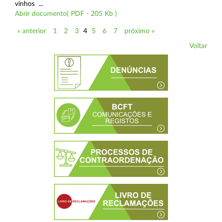
vinhos ...
Abrir documento( PDF - 205 Kb )
« anterior
1
2
3
4
5
6
7
próximo »
Voltar