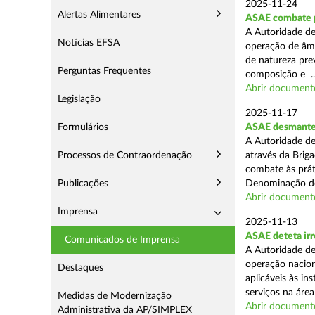
2025-11-24
Alertas Alimentares
ASAE combate pr
A Autoridade de
Notícias EFSA
operação de âmb
de natureza pre
Perguntas Frequentes
composição e ..
Abrir document
Legislação
2025-11-17
Formulários
ASAE desmantel
A Autoridade de
Processos de Contraordenação
através da Brig
combate às prá
Publicações
Denominação de
Abrir document
Imprensa
2025-11-13
ASAE deteta irr
Comunicados de Imprensa
A Autoridade de
operação nacion
Destaques
aplicáveis às i
serviços na área 
Medidas de Modernização
Abrir document
Administrativa da AP/SIMPLEX