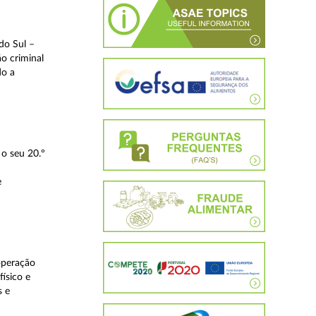
do Sul –
o criminal
do a
o seu 20.º
e
operação
ísico e
s e