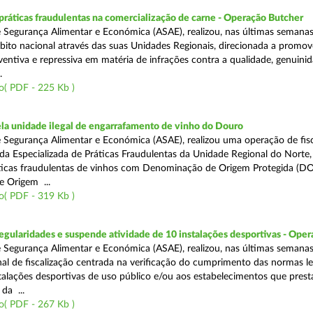
áticas fraudulentas na comercialização de carne - Operação Butcher
 Segurança Alimentar e Económica (ASAE), realizou, nas últimas semana
ito nacional através das suas Unidades Regionais, direcionada a promo
ventiva e repressiva em matéria de infrações contra a qualidade, genuinid
.
o( PDF - 225 Kb )
a unidade ilegal de engarrafamento de vinho do Douro
 Segurança Alimentar e Económica (ASAE), realizou uma operação de fisc
ada Especializada de Práticas Fraudulentas da Unidade Regional do Norte,
ticas fraudulentas de vinhos com Denominação de Origem Protegida (DO
 Origem ...
o( PDF - 319 Kb )
egularidades e suspende atividade de 10 instalações desportivas - Oper
 Segurança Alimentar e Económica (ASAE), realizou, nas últimas semana
al de fiscalização centrada na verificação do cumprimento das normas le
nstalações desportivas de uso público e/ou aos estabelecimentos que pres
da ...
o( PDF - 267 Kb )