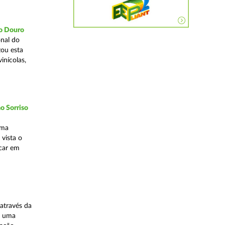
do Douro
nal do
zou esta
inícolas,
o Sorriso
uma
vista o
ocar em
através da
, uma