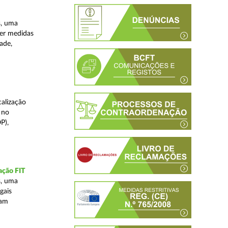
s, uma
ver medidas
ade,
alização
 no
P),
ação FIT
s, uma
gais
tam