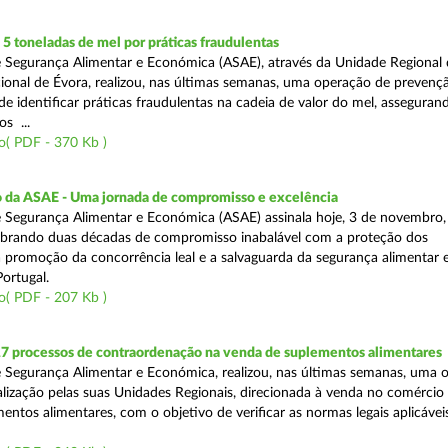
 toneladas de mel por práticas fraudulentas
 Segurança Alimentar e Económica (ASAE), através da Unidade Regional 
onal de Évora, realizou, nas últimas semanas, uma operação de prevençã
e identificar práticas fraudulentas na cadeia de valor do mel, asseguran
s ...
o( PDF - 370 Kb )
io da ASAE - Uma jornada de compromisso e excelência
 Segurança Alimentar e Económica (ASAE) assinala hoje, 3 de novembro, 
lebrando duas décadas de compromisso inabalável com a proteção dos
 promoção da concorrência leal e a salvaguarda da segurança alimentar 
ortugal.
o( PDF - 207 Kb )
17 processos de contraordenação na venda de suplementos alimentares
 Segurança Alimentar e Económica, realizou, nas últimas semanas, uma 
alização pelas suas Unidades Regionais, direcionada à venda no comércio f
entos alimentares, com o objetivo de verificar as normas legais aplicávei