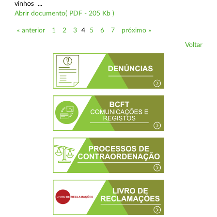
vinhos ...
Abrir documento( PDF - 205 Kb )
« anterior
1
2
3
4
5
6
7
próximo »
Voltar