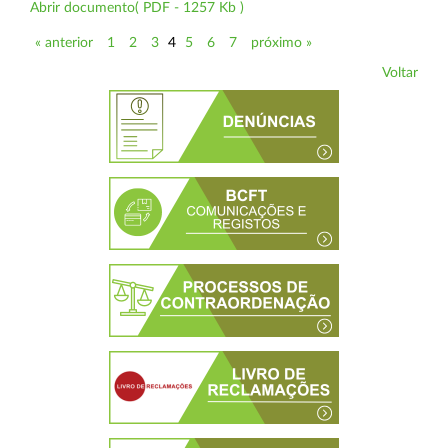
Abrir documento( PDF - 1257 Kb )
« anterior
1
2
3
4
5
6
7
próximo »
Voltar