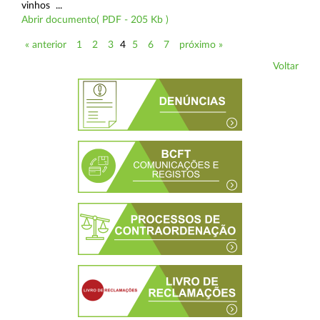
vinhos ...
Abrir documento( PDF - 205 Kb )
« anterior
1
2
3
4
5
6
7
próximo »
Voltar