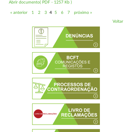
Abrir documento( PDF - 1257 Kb )
« anterior
1
2
3
4
5
6
7
próximo »
Voltar