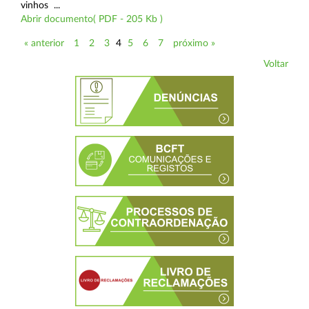
vinhos ...
Abrir documento( PDF - 205 Kb )
« anterior
1
2
3
4
5
6
7
próximo »
Voltar