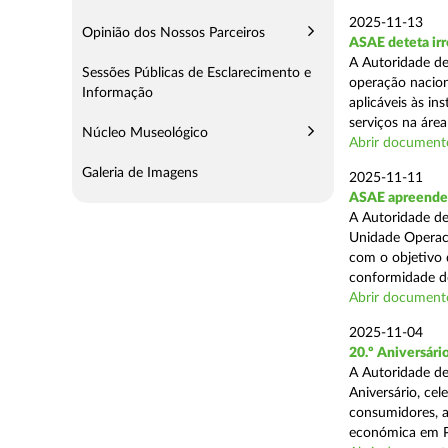
2025-11-13
Opinião dos Nossos Parceiros
ASAE deteta irr
A Autoridade de
Sessões Públicas de Esclarecimento e
operação nacion
Informação
aplicáveis às i
serviços na área 
Núcleo Museológico
Abrir document
Galeria de Imagens
2025-11-11
ASAE apreende 5
A Autoridade de
Unidade Operaci
com o objetivo d
conformidade do
Abrir document
2025-11-04
20.º Aniversár
A Autoridade de
Aniversário, ce
consumidores, a
económica em P