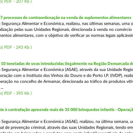
o( PDF - 207 Kb )
17 processos de contraordenação na venda de suplementos alimentares
 Segurança Alimentar e Económica, realizou, nas últimas semanas, uma 
alização pelas suas Unidades Regionais, direcionada à venda no comércio f
entos alimentares, com o objetivo de verificar as normas legais aplicávei
o( PDF - 243 Kb )
10 toneladas de uvas introduzidas ilegalmente na Região Demarcada 
 Segurança Alimentar e Económica (ASAE), através da sua Unidade Regio
oração com o Instituto dos Vinhos do Douro e do Porto I.P. (IVDP), reali
ração no concelho de Armamar, direcionada ao tráfico de produtos vitiv
..
o( PDF - 395 Kb )
 à contrafação apreende mais de 35 000 brinquedos infantis - Operaçã
 Segurança Alimentar e Económica (ASAE), realizou, na última semana, 
al de prevenção criminal, através das suas Unidades Regionais, tendo em 