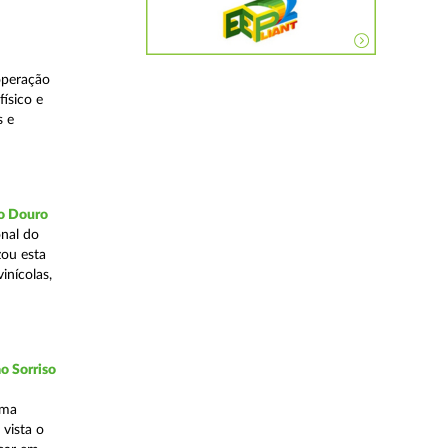
operação
ísico e
s e
do Douro
nal do
zou esta
inícolas,
o Sorriso
uma
vista o