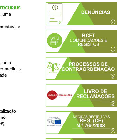
 MERCURIUS
s, uma
imentos de
s, uma
ver medidas
ade,
alização
 no
P),