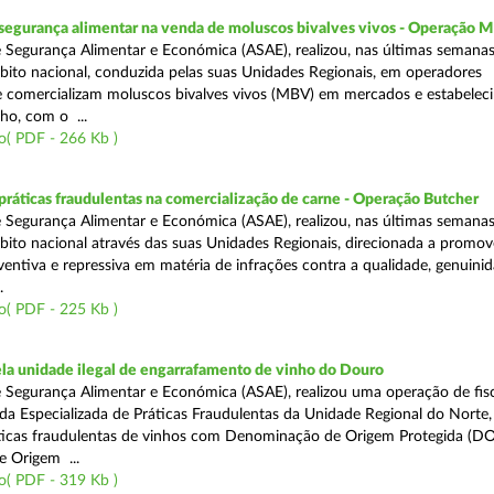
segurança alimentar na venda de moluscos bivalves vivos - Operação
 Segurança Alimentar e Económica (ASAE), realizou, nas últimas semana
ito nacional, conduzida pelas suas Unidades Regionais, em operadores
 comercializam moluscos bivalves vivos (MBV) em mercados e estabelec
ho, com o ...
o( PDF - 266 Kb )
áticas fraudulentas na comercialização de carne - Operação Butcher
 Segurança Alimentar e Económica (ASAE), realizou, nas últimas semana
ito nacional através das suas Unidades Regionais, direcionada a promo
ventiva e repressiva em matéria de infrações contra a qualidade, genuinid
.
o( PDF - 225 Kb )
a unidade ilegal de engarrafamento de vinho do Douro
 Segurança Alimentar e Económica (ASAE), realizou uma operação de fisc
ada Especializada de Práticas Fraudulentas da Unidade Regional do Norte,
ticas fraudulentas de vinhos com Denominação de Origem Protegida (DO
 Origem ...
o( PDF - 319 Kb )