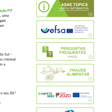
ação FIT
s, uma
gais
tam
do Sul –
o criminal
do a
o seu 20.º
e