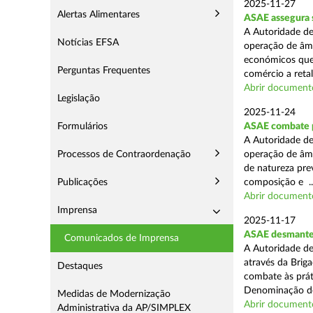
2025-11-27
Alertas Alimentares
ASAE assegura 
A Autoridade de
Notícias EFSA
operação de âmb
económicos que
Perguntas Frequentes
comércio a retal
Abrir document
Legislação
2025-11-24
Formulários
ASAE combate pr
A Autoridade de
Processos de Contraordenação
operação de âmb
de natureza pre
Publicações
composição e ..
Abrir document
Imprensa
2025-11-17
ASAE desmantel
Comunicados de Imprensa
A Autoridade de
através da Brig
Destaques
combate às prá
Denominação de
Medidas de Modernização
Abrir document
Administrativa da AP/SIMPLEX