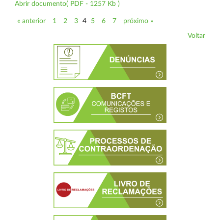
Abrir documento( PDF - 1257 Kb )
« anterior
1
2
3
4
5
6
7
próximo »
Voltar