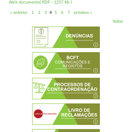
Abrir documento( PDF - 1257 Kb )
« anterior
1
2
3
4
5
6
7
próximo »
Voltar