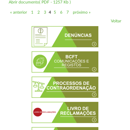
Abrir documento( PDF - 1257 Kb )
« anterior
1
2
3
4
5
6
7
próximo »
Voltar