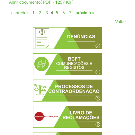
Abrir documento( PDF - 1257 Kb )
« anterior
1
2
3
4
5
6
7
próximo »
Voltar