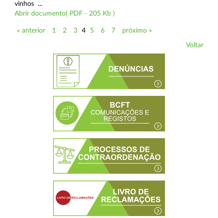
vinhos ...
Abrir documento( PDF - 205 Kb )
« anterior
1
2
3
4
5
6
7
próximo »
Voltar