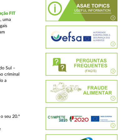
ação FIT
s, uma
gais
tam
do Sul –
o criminal
do a
o seu 20.º
e