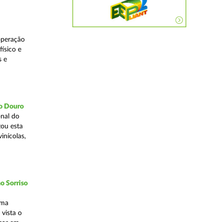
operação
ísico e
s e
do Douro
nal do
zou esta
inícolas,
o Sorriso
uma
vista o