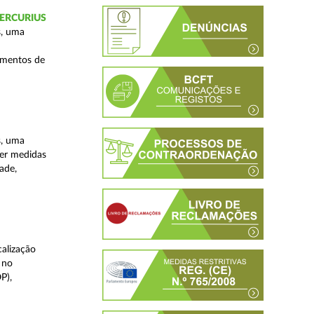
 MERCURIUS
s, uma
imentos de
s, uma
ver medidas
ade,
alização
 no
P),