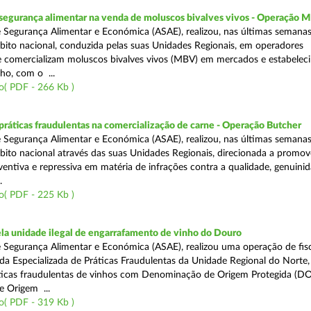
segurança alimentar na venda de moluscos bivalves vivos - Operação
 Segurança Alimentar e Económica (ASAE), realizou, nas últimas semana
ito nacional, conduzida pelas suas Unidades Regionais, em operadores
 comercializam moluscos bivalves vivos (MBV) em mercados e estabelec
ho, com o ...
o( PDF - 266 Kb )
áticas fraudulentas na comercialização de carne - Operação Butcher
 Segurança Alimentar e Económica (ASAE), realizou, nas últimas semana
ito nacional através das suas Unidades Regionais, direcionada a promo
ventiva e repressiva em matéria de infrações contra a qualidade, genuinid
.
o( PDF - 225 Kb )
a unidade ilegal de engarrafamento de vinho do Douro
 Segurança Alimentar e Económica (ASAE), realizou uma operação de fisc
ada Especializada de Práticas Fraudulentas da Unidade Regional do Norte,
ticas fraudulentas de vinhos com Denominação de Origem Protegida (DO
 Origem ...
o( PDF - 319 Kb )