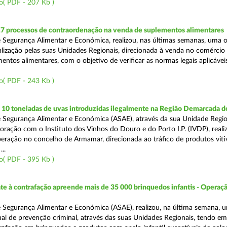
o( PDF - 207 Kb )
17 processos de contraordenação na venda de suplementos alimentares
 Segurança Alimentar e Económica, realizou, nas últimas semanas, uma 
alização pelas suas Unidades Regionais, direcionada à venda no comércio f
entos alimentares, com o objetivo de verificar as normas legais aplicávei
o( PDF - 243 Kb )
10 toneladas de uvas introduzidas ilegalmente na Região Demarcada 
 Segurança Alimentar e Económica (ASAE), através da sua Unidade Regio
oração com o Instituto dos Vinhos do Douro e do Porto I.P. (IVDP), reali
ração no concelho de Armamar, direcionada ao tráfico de produtos vitiv
..
o( PDF - 395 Kb )
 à contrafação apreende mais de 35 000 brinquedos infantis - Operaçã
 Segurança Alimentar e Económica (ASAE), realizou, na última semana, 
al de prevenção criminal, através das suas Unidades Regionais, tendo em 