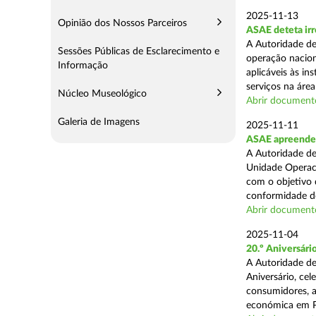
2025-11-13
Opinião dos Nossos Parceiros
ASAE deteta irr
A Autoridade de
Sessões Públicas de Esclarecimento e
operação nacion
Informação
aplicáveis às i
serviços na área 
Núcleo Museológico
Abrir document
Galeria de Imagens
2025-11-11
ASAE apreende 5
A Autoridade de
Unidade Operaci
com o objetivo d
conformidade do
Abrir document
2025-11-04
20.º Aniversár
A Autoridade de
Aniversário, ce
consumidores, a
económica em P