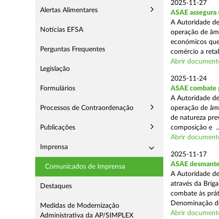
2025-11-27
Alertas Alimentares
ASAE assegura 
A Autoridade de
Notícias EFSA
operação de âmb
económicos que
Perguntas Frequentes
comércio a retal
Abrir document
Legislação
2025-11-24
Formulários
ASAE combate pr
A Autoridade de
Processos de Contraordenação
operação de âmb
de natureza pre
Publicações
composição e ..
Abrir document
Imprensa
2025-11-17
ASAE desmantel
Comunicados de Imprensa
A Autoridade de
através da Brig
Destaques
combate às prá
Denominação de
Medidas de Modernização
Abrir document
Administrativa da AP/SIMPLEX