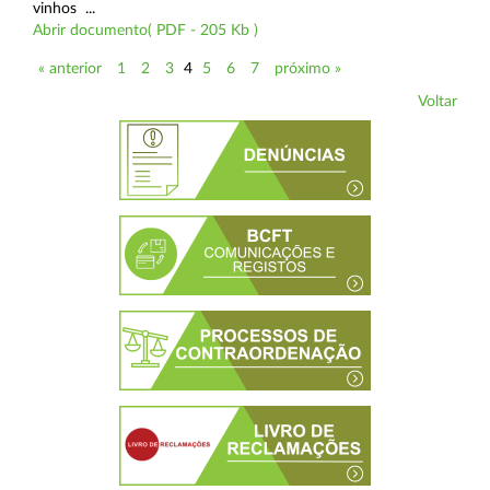
vinhos ...
Abrir documento( PDF - 205 Kb )
« anterior
1
2
3
4
5
6
7
próximo »
Voltar