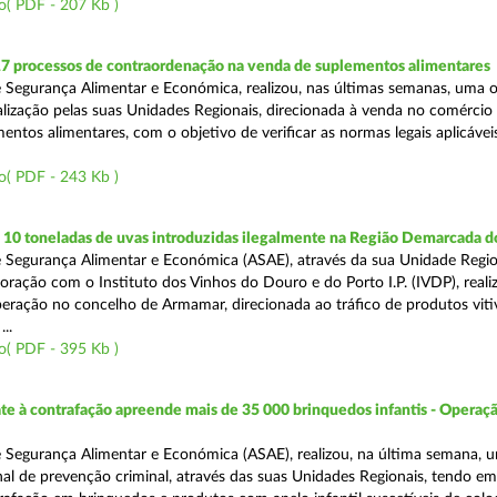
o( PDF - 207 Kb )
17 processos de contraordenação na venda de suplementos alimentares
 Segurança Alimentar e Económica, realizou, nas últimas semanas, uma 
alização pelas suas Unidades Regionais, direcionada à venda no comércio f
entos alimentares, com o objetivo de verificar as normas legais aplicávei
o( PDF - 243 Kb )
10 toneladas de uvas introduzidas ilegalmente na Região Demarcada 
 Segurança Alimentar e Económica (ASAE), através da sua Unidade Regio
oração com o Instituto dos Vinhos do Douro e do Porto I.P. (IVDP), reali
ração no concelho de Armamar, direcionada ao tráfico de produtos vitiv
..
o( PDF - 395 Kb )
 à contrafação apreende mais de 35 000 brinquedos infantis - Operaçã
 Segurança Alimentar e Económica (ASAE), realizou, na última semana, 
al de prevenção criminal, através das suas Unidades Regionais, tendo em 