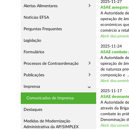
2025-11-27
Alertas Alimentares
ASAE assegura 
A Autoridade de
Notícias EFSA
operação de âmb
económicos que
Perguntas Frequentes
comércio a retal
Abrir document
Legislação
2025-11-24
Formulários
ASAE combate pr
A Autoridade de
Processos de Contraordenação
operação de âmb
de natureza pre
Publicações
composição e ..
Abrir document
Imprensa
2025-11-17
ASAE desmantel
Comunicados de Imprensa
A Autoridade de
através da Brig
Destaques
combate às prá
Denominação de
Medidas de Modernização
Abrir document
Administrativa da AP/SIMPLEX