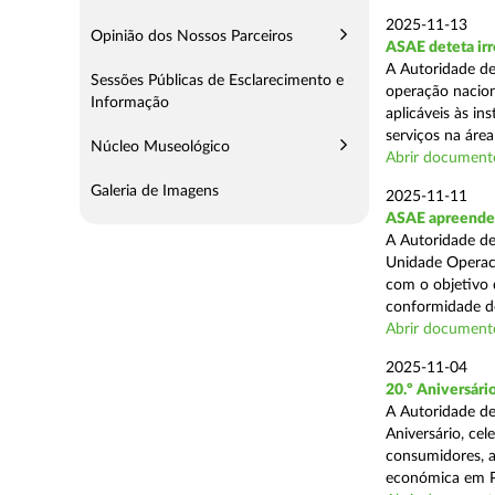
2025-11-13
Opinião dos Nossos Parceiros
ASAE deteta irr
A Autoridade de
Sessões Públicas de Esclarecimento e
operação nacion
Informação
aplicáveis às i
serviços na área 
Núcleo Museológico
Abrir document
Galeria de Imagens
2025-11-11
ASAE apreende 5
A Autoridade de
Unidade Operaci
com o objetivo d
conformidade do
Abrir document
2025-11-04
20.º Aniversár
A Autoridade de
Aniversário, ce
consumidores, a
económica em P