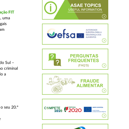
ação FIT
s, uma
gais
tam
do Sul –
o criminal
do a
o seu 20.º
e