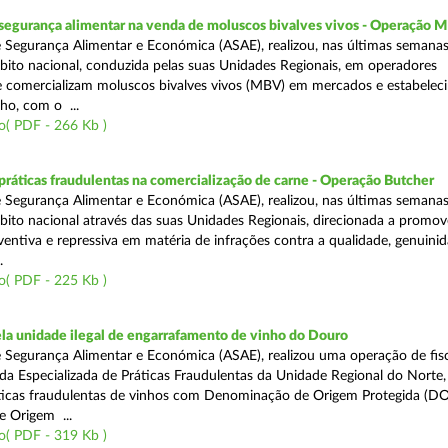
segurança alimentar na venda de moluscos bivalves vivos - Operação
 Segurança Alimentar e Económica (ASAE), realizou, nas últimas semana
ito nacional, conduzida pelas suas Unidades Regionais, em operadores
 comercializam moluscos bivalves vivos (MBV) em mercados e estabelec
ho, com o ...
o( PDF - 266 Kb )
áticas fraudulentas na comercialização de carne - Operação Butcher
 Segurança Alimentar e Económica (ASAE), realizou, nas últimas semana
ito nacional através das suas Unidades Regionais, direcionada a promo
ventiva e repressiva em matéria de infrações contra a qualidade, genuinid
.
o( PDF - 225 Kb )
a unidade ilegal de engarrafamento de vinho do Douro
 Segurança Alimentar e Económica (ASAE), realizou uma operação de fisc
ada Especializada de Práticas Fraudulentas da Unidade Regional do Norte,
ticas fraudulentas de vinhos com Denominação de Origem Protegida (DO
 Origem ...
o( PDF - 319 Kb )