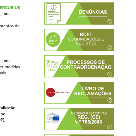
 MERCURIUS
s, uma
imentos de
s, uma
ver medidas
ade,
alização
 no
P),