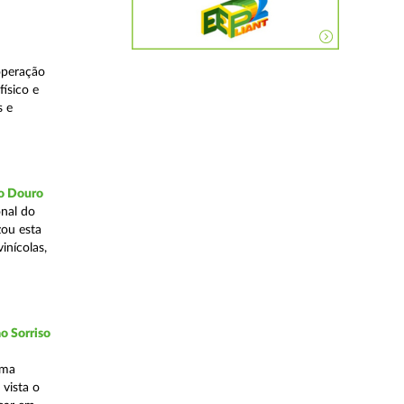
operação
ísico e
s e
do Douro
nal do
zou esta
inícolas,
o Sorriso
uma
vista o