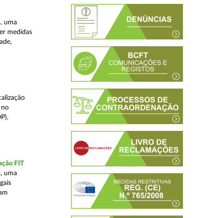
s, uma
ver medidas
ade,
alização
 no
P),
ação FIT
s, uma
gais
tam