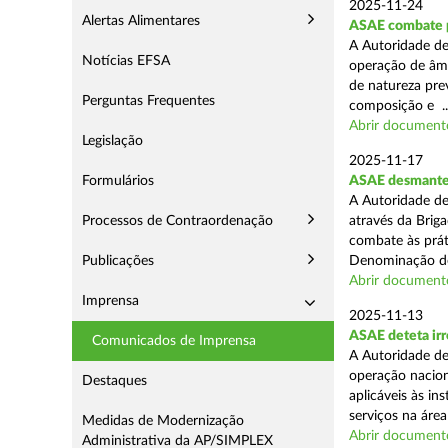
2025-11-24
Alertas Alimentares
ASAE combate pr
A Autoridade de
Notícias EFSA
operação de âmb
de natureza pre
Perguntas Frequentes
composição e ..
Abrir document
Legislação
2025-11-17
Formulários
ASAE desmantel
A Autoridade de
Processos de Contraordenação
através da Brig
combate às prá
Publicações
Denominação de
Abrir document
Imprensa
2025-11-13
ASAE deteta irr
Comunicados de Imprensa
A Autoridade de
operação nacion
Destaques
aplicáveis às i
serviços na área 
Medidas de Modernização
Abrir document
Administrativa da AP/SIMPLEX