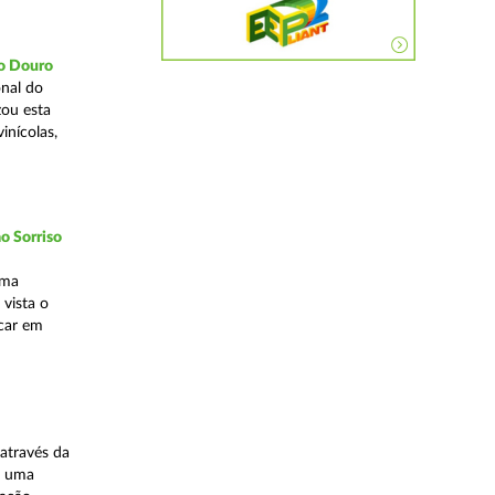
do Douro
nal do
zou esta
inícolas,
o Sorriso
uma
vista o
ocar em
através da
, uma