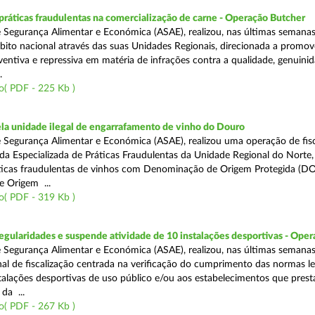
áticas fraudulentas na comercialização de carne - Operação Butcher
 Segurança Alimentar e Económica (ASAE), realizou, nas últimas semana
ito nacional através das suas Unidades Regionais, direcionada a promo
ventiva e repressiva em matéria de infrações contra a qualidade, genuinid
.
o( PDF - 225 Kb )
a unidade ilegal de engarrafamento de vinho do Douro
 Segurança Alimentar e Económica (ASAE), realizou uma operação de fisc
ada Especializada de Práticas Fraudulentas da Unidade Regional do Norte,
ticas fraudulentas de vinhos com Denominação de Origem Protegida (DO
 Origem ...
o( PDF - 319 Kb )
egularidades e suspende atividade de 10 instalações desportivas - Oper
 Segurança Alimentar e Económica (ASAE), realizou, nas últimas semana
al de fiscalização centrada na verificação do cumprimento das normas le
nstalações desportivas de uso público e/ou aos estabelecimentos que pres
da ...
o( PDF - 267 Kb )