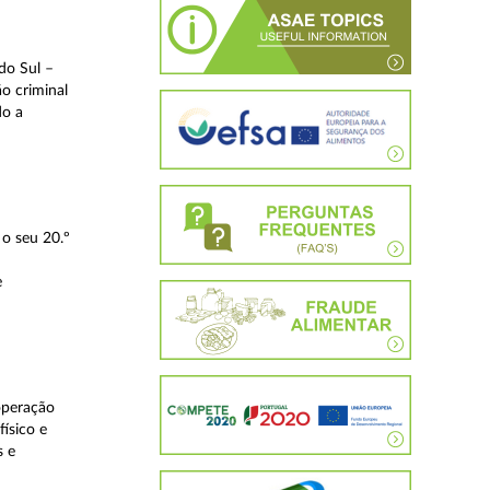
do Sul –
o criminal
do a
o seu 20.º
e
operação
ísico e
s e