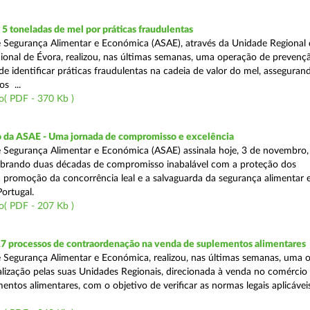
 toneladas de mel por práticas fraudulentas
 Segurança Alimentar e Económica (ASAE), através da Unidade Regional 
onal de Évora, realizou, nas últimas semanas, uma operação de prevençã
e identificar práticas fraudulentas na cadeia de valor do mel, asseguran
s ...
o( PDF - 370 Kb )
io da ASAE - Uma jornada de compromisso e excelência
 Segurança Alimentar e Económica (ASAE) assinala hoje, 3 de novembro, 
lebrando duas décadas de compromisso inabalável com a proteção dos
 promoção da concorrência leal e a salvaguarda da segurança alimentar 
ortugal.
o( PDF - 207 Kb )
17 processos de contraordenação na venda de suplementos alimentares
 Segurança Alimentar e Económica, realizou, nas últimas semanas, uma 
alização pelas suas Unidades Regionais, direcionada à venda no comércio f
entos alimentares, com o objetivo de verificar as normas legais aplicávei