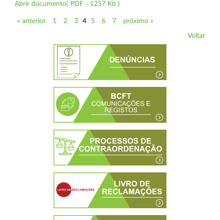
Abrir documento( PDF - 1257 Kb )
« anterior
1
2
3
4
5
6
7
próximo »
Voltar