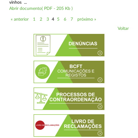
vinhos ...
Abrir documento( PDF - 205 Kb )
« anterior
1
2
3
4
5
6
7
próximo »
Voltar