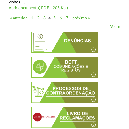
vinhos ...
Abrir documento( PDF - 205 Kb )
« anterior
1
2
3
4
5
6
7
próximo »
Voltar