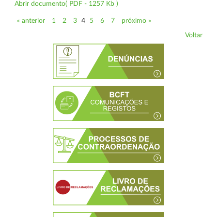
Abrir documento( PDF - 1257 Kb )
« anterior
1
2
3
4
5
6
7
próximo »
Voltar