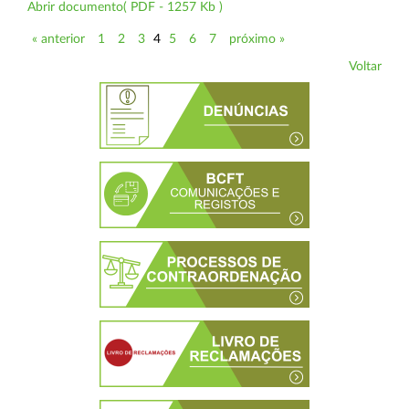
Abrir documento( PDF - 1257 Kb )
« anterior
1
2
3
4
5
6
7
próximo »
Voltar