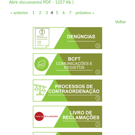
Abrir documento( PDF - 1257 Kb )
« anterior
1
2
3
4
5
6
7
próximo »
Voltar