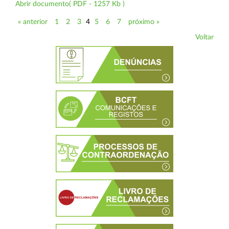
Abrir documento( PDF - 1257 Kb )
« anterior
1
2
3
4
5
6
7
próximo »
Voltar