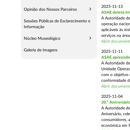
2025-11-13
Opinião dos Nossos Parceiros
ASAE deteta irr
A Autoridade de
Sessões Públicas de Esclarecimento e
operação nacion
Informação
aplicáveis às i
serviços na área 
Núcleo Museológico
Abrir document
Galeria de Imagens
2025-11-11
ASAE apreende 5
A Autoridade de
Unidade Operaci
com o objetivo d
conformidade do
Abrir document
2025-11-04
20.º Aniversár
A Autoridade de
Aniversário, ce
consumidores, a
económica em P