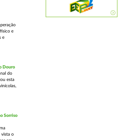
operação
ísico e
s e
do Douro
nal do
zou esta
inícolas,
o Sorriso
uma
vista o