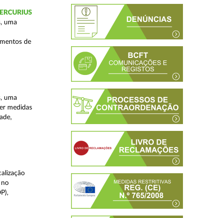
 MERCURIUS
s, uma
imentos de
s, uma
ver medidas
ade,
alização
 no
P),