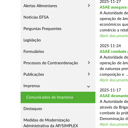
2025-11-27
Alertas Alimentares
ASAE assegura 
A Autoridade de
Notícias EFSA
operação de âmb
económicos que
Perguntas Frequentes
comércio a retal
Abrir document
Legislação
2025-11-24
Formulários
ASAE combate pr
A Autoridade de
Processos de Contraordenação
operação de âmb
de natureza pre
Publicações
composição e ..
Abrir document
Imprensa
2025-11-17
ASAE desmantel
Comunicados de Imprensa
A Autoridade de
através da Brig
Destaques
combate às prá
Denominação de
Medidas de Modernização
Abrir document
Administrativa da AP/SIMPLEX