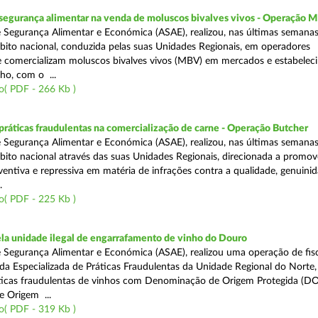
segurança alimentar na venda de moluscos bivalves vivos - Operação
 Segurança Alimentar e Económica (ASAE), realizou, nas últimas semana
ito nacional, conduzida pelas suas Unidades Regionais, em operadores
 comercializam moluscos bivalves vivos (MBV) em mercados e estabelec
ho, com o ...
o( PDF - 266 Kb )
áticas fraudulentas na comercialização de carne - Operação Butcher
 Segurança Alimentar e Económica (ASAE), realizou, nas últimas semana
ito nacional através das suas Unidades Regionais, direcionada a promo
ventiva e repressiva em matéria de infrações contra a qualidade, genuinid
.
o( PDF - 225 Kb )
a unidade ilegal de engarrafamento de vinho do Douro
 Segurança Alimentar e Económica (ASAE), realizou uma operação de fisc
ada Especializada de Práticas Fraudulentas da Unidade Regional do Norte,
ticas fraudulentas de vinhos com Denominação de Origem Protegida (DO
 Origem ...
o( PDF - 319 Kb )