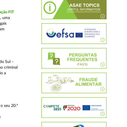
ação FIT
s, uma
gais
tam
do Sul –
o criminal
do a
o seu 20.º
e