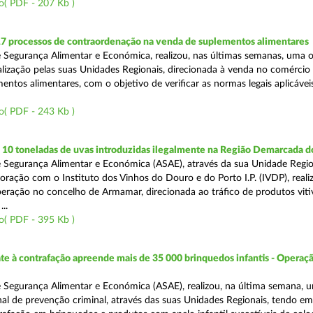
o( PDF - 207 Kb )
17 processos de contraordenação na venda de suplementos alimentares
 Segurança Alimentar e Económica, realizou, nas últimas semanas, uma 
alização pelas suas Unidades Regionais, direcionada à venda no comércio f
entos alimentares, com o objetivo de verificar as normas legais aplicávei
o( PDF - 243 Kb )
10 toneladas de uvas introduzidas ilegalmente na Região Demarcada 
 Segurança Alimentar e Económica (ASAE), através da sua Unidade Regio
oração com o Instituto dos Vinhos do Douro e do Porto I.P. (IVDP), reali
ração no concelho de Armamar, direcionada ao tráfico de produtos vitiv
..
o( PDF - 395 Kb )
 à contrafação apreende mais de 35 000 brinquedos infantis - Operaçã
 Segurança Alimentar e Económica (ASAE), realizou, na última semana, 
al de prevenção criminal, através das suas Unidades Regionais, tendo em 