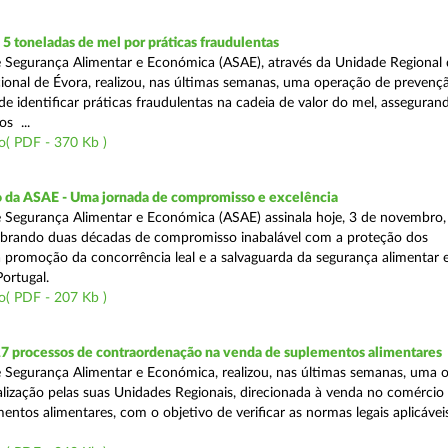
 toneladas de mel por práticas fraudulentas
 Segurança Alimentar e Económica (ASAE), através da Unidade Regional 
onal de Évora, realizou, nas últimas semanas, uma operação de prevençã
e identificar práticas fraudulentas na cadeia de valor do mel, asseguran
s ...
o( PDF - 370 Kb )
io da ASAE - Uma jornada de compromisso e excelência
 Segurança Alimentar e Económica (ASAE) assinala hoje, 3 de novembro, 
lebrando duas décadas de compromisso inabalável com a proteção dos
 promoção da concorrência leal e a salvaguarda da segurança alimentar 
ortugal.
o( PDF - 207 Kb )
17 processos de contraordenação na venda de suplementos alimentares
 Segurança Alimentar e Económica, realizou, nas últimas semanas, uma 
alização pelas suas Unidades Regionais, direcionada à venda no comércio f
entos alimentares, com o objetivo de verificar as normas legais aplicávei