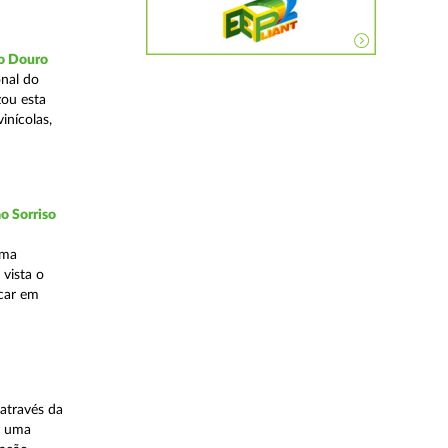
do Douro
nal do
zou esta
inícolas,
o Sorriso
uma
vista o
ocar em
através da
, uma