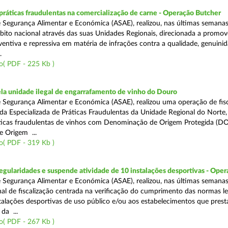
áticas fraudulentas na comercialização de carne - Operação Butcher
 Segurança Alimentar e Económica (ASAE), realizou, nas últimas semana
ito nacional através das suas Unidades Regionais, direcionada a promo
ventiva e repressiva em matéria de infrações contra a qualidade, genuinid
.
o( PDF - 225 Kb )
a unidade ilegal de engarrafamento de vinho do Douro
 Segurança Alimentar e Económica (ASAE), realizou uma operação de fisc
ada Especializada de Práticas Fraudulentas da Unidade Regional do Norte,
ticas fraudulentas de vinhos com Denominação de Origem Protegida (DO
 Origem ...
o( PDF - 319 Kb )
egularidades e suspende atividade de 10 instalações desportivas - Oper
 Segurança Alimentar e Económica (ASAE), realizou, nas últimas semana
al de fiscalização centrada na verificação do cumprimento das normas le
nstalações desportivas de uso público e/ou aos estabelecimentos que pres
da ...
o( PDF - 267 Kb )