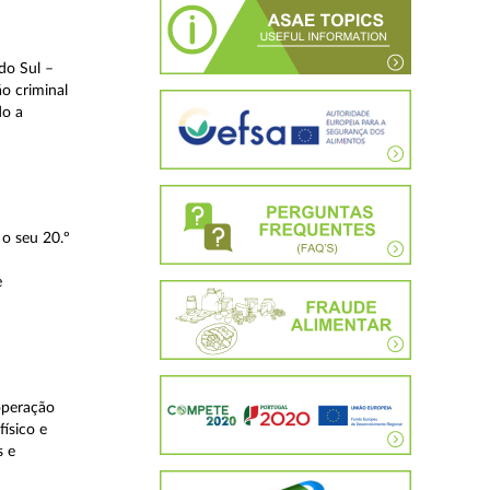
do Sul –
o criminal
do a
o seu 20.º
e
operação
ísico e
s e