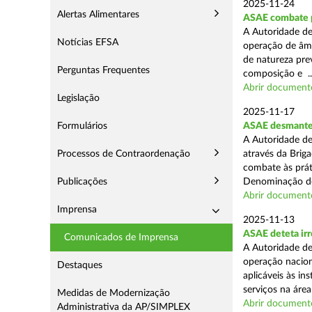
2025-11-24
Alertas Alimentares
ASAE combate pr
A Autoridade de
Notícias EFSA
operação de âmb
de natureza pre
Perguntas Frequentes
composição e ..
Abrir document
Legislação
2025-11-17
Formulários
ASAE desmantel
A Autoridade de
Processos de Contraordenação
através da Brig
combate às prá
Publicações
Denominação de
Abrir document
Imprensa
2025-11-13
ASAE deteta irr
Comunicados de Imprensa
A Autoridade de
operação nacion
Destaques
aplicáveis às i
serviços na área 
Medidas de Modernização
Abrir document
Administrativa da AP/SIMPLEX