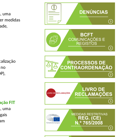
s, uma
ver medidas
ade,
alização
 no
P),
ação FIT
s, uma
gais
tam