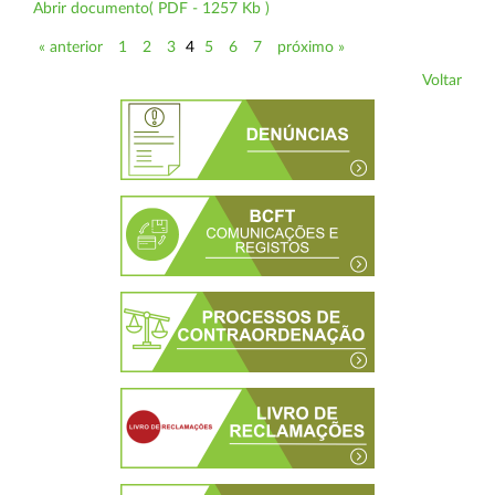
Abrir documento( PDF - 1257 Kb )
« anterior
1
2
3
4
5
6
7
próximo »
Voltar