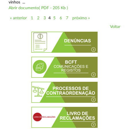
vinhos ...
Abrir documento( PDF - 205 Kb )
« anterior
1
2
3
4
5
6
7
próximo »
Voltar