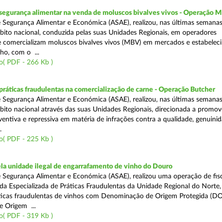
segurança alimentar na venda de moluscos bivalves vivos - Operação
 Segurança Alimentar e Económica (ASAE), realizou, nas últimas semana
ito nacional, conduzida pelas suas Unidades Regionais, em operadores
 comercializam moluscos bivalves vivos (MBV) em mercados e estabelec
ho, com o ...
o( PDF - 266 Kb )
áticas fraudulentas na comercialização de carne - Operação Butcher
 Segurança Alimentar e Económica (ASAE), realizou, nas últimas semana
ito nacional através das suas Unidades Regionais, direcionada a promo
ventiva e repressiva em matéria de infrações contra a qualidade, genuinid
.
o( PDF - 225 Kb )
a unidade ilegal de engarrafamento de vinho do Douro
 Segurança Alimentar e Económica (ASAE), realizou uma operação de fisc
ada Especializada de Práticas Fraudulentas da Unidade Regional do Norte,
ticas fraudulentas de vinhos com Denominação de Origem Protegida (DO
 Origem ...
o( PDF - 319 Kb )