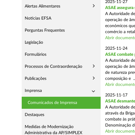
2025-11-27
Alertas Alimentares
ASAE assegura 
A Autoridade de
Notícias EFSA
operação de âmb
económicos que
Perguntas Frequentes
comércio a retal
Abrir document
Legislação
2025-11-24
Formulários
ASAE combate pr
A Autoridade de
Processos de Contraordenação
operação de âmb
de natureza pre
Publicações
composição e ..
Abrir document
Imprensa
2025-11-17
ASAE desmantel
Comunicados de Imprensa
A Autoridade de
através da Brig
Destaques
combate às prá
Denominação de
Medidas de Modernização
Abrir document
Administrativa da AP/SIMPLEX