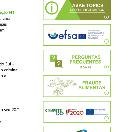
ação FIT
s, uma
gais
tam
do Sul –
o criminal
do a
o seu 20.º
e