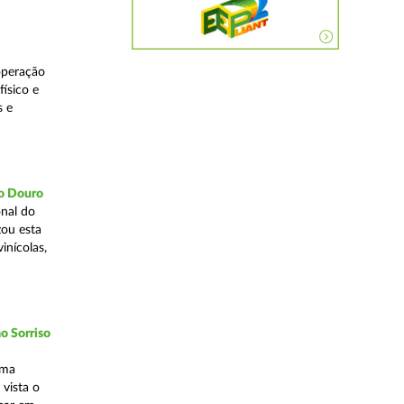
operação
ísico e
s e
do Douro
nal do
zou esta
inícolas,
o Sorriso
uma
vista o