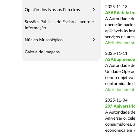
2025-11-13
Opinião dos Nossos Parceiros
ASAE deteta irr
A Autoridade de
Sessões Públicas de Esclarecimento e
operação nacion
Informação
aplicáveis às i
serviços na área 
Núcleo Museológico
Abrir document
Galeria de Imagens
2025-11-11
ASAE apreende 5
A Autoridade de
Unidade Operaci
com o objetivo d
conformidade do
Abrir document
2025-11-04
20.º Aniversár
A Autoridade de
Aniversário, ce
consumidores, a
económica em P