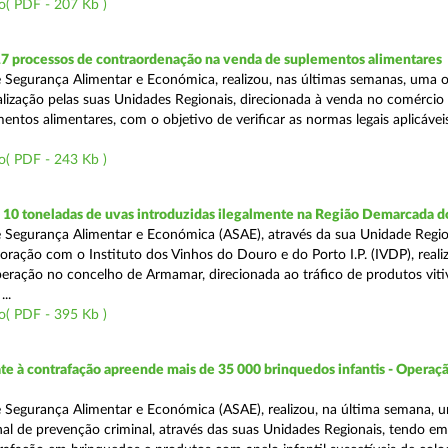
o( PDF - 207 Kb )
17 processos de contraordenação na venda de suplementos alimentares
 Segurança Alimentar e Económica, realizou, nas últimas semanas, uma 
alização pelas suas Unidades Regionais, direcionada à venda no comércio f
entos alimentares, com o objetivo de verificar as normas legais aplicávei
o( PDF - 243 Kb )
10 toneladas de uvas introduzidas ilegalmente na Região Demarcada 
 Segurança Alimentar e Económica (ASAE), através da sua Unidade Regio
oração com o Instituto dos Vinhos do Douro e do Porto I.P. (IVDP), reali
ração no concelho de Armamar, direcionada ao tráfico de produtos vitiv
..
o( PDF - 395 Kb )
 à contrafação apreende mais de 35 000 brinquedos infantis - Operaçã
 Segurança Alimentar e Económica (ASAE), realizou, na última semana, 
al de prevenção criminal, através das suas Unidades Regionais, tendo em 