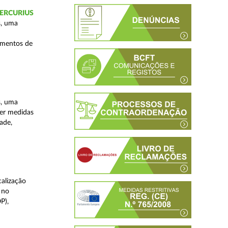
 MERCURIUS
s, uma
imentos de
s, uma
ver medidas
ade,
alização
 no
P),