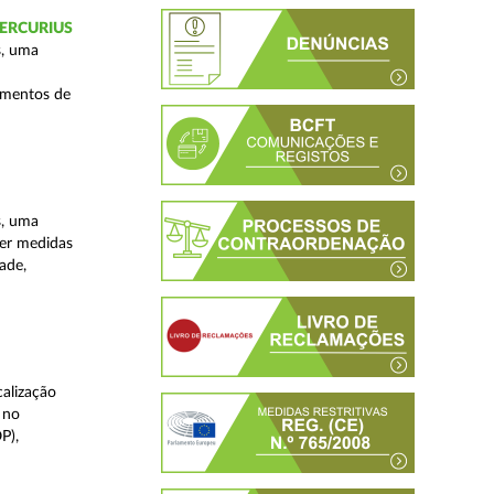
 MERCURIUS
s, uma
imentos de
s, uma
ver medidas
ade,
alização
 no
P),