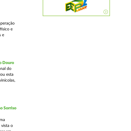
operação
ísico e
s e
do Douro
nal do
zou esta
inícolas,
o Sorriso
uma
vista o