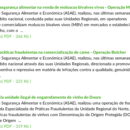
segurança alimentar na venda de moluscos bivalves vivos - Operação
 Segurança Alimentar e Económica (ASAE), realizou, nas últimas semana
ito nacional, conduzida pelas suas Unidades Regionais, em operadores
 comercializam moluscos bivalves vivos (MBV) em mercados e estabelec
ho, com o ...
o( PDF - 266 Kb )
áticas fraudulentas na comercialização de carne - Operação Butcher
 Segurança Alimentar e Económica (ASAE), realizou, nas últimas semana
ito nacional através das suas Unidades Regionais, direcionada a promo
ventiva e repressiva em matéria de infrações contra a qualidade, genuinid
.
o( PDF - 225 Kb )
a unidade ilegal de engarrafamento de vinho do Douro
 Segurança Alimentar e Económica (ASAE), realizou uma operação de fisc
ada Especializada de Práticas Fraudulentas da Unidade Regional do Norte,
ticas fraudulentas de vinhos com Denominação de Origem Protegida (DO
 Origem ...
o( PDF - 319 Kb )