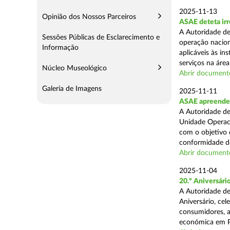
2025-11-13
Opinião dos Nossos Parceiros
ASAE deteta irr
A Autoridade de
Sessões Públicas de Esclarecimento e
operação nacion
Informação
aplicáveis às i
serviços na área 
Núcleo Museológico
Abrir document
Galeria de Imagens
2025-11-11
ASAE apreende 5
A Autoridade de
Unidade Operaci
com o objetivo d
conformidade do
Abrir document
2025-11-04
20.º Aniversár
A Autoridade de
Aniversário, ce
consumidores, a
económica em P