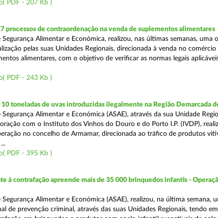
o( PDF - 207 Kb )
17 processos de contraordenação na venda de suplementos alimentares
 Segurança Alimentar e Económica, realizou, nas últimas semanas, uma 
alização pelas suas Unidades Regionais, direcionada à venda no comércio f
entos alimentares, com o objetivo de verificar as normas legais aplicávei
o( PDF - 243 Kb )
10 toneladas de uvas introduzidas ilegalmente na Região Demarcada 
 Segurança Alimentar e Económica (ASAE), através da sua Unidade Regio
oração com o Instituto dos Vinhos do Douro e do Porto I.P. (IVDP), reali
ração no concelho de Armamar, direcionada ao tráfico de produtos vitiv
..
o( PDF - 395 Kb )
 à contrafação apreende mais de 35 000 brinquedos infantis - Operaçã
 Segurança Alimentar e Económica (ASAE), realizou, na última semana, 
al de prevenção criminal, através das suas Unidades Regionais, tendo em 