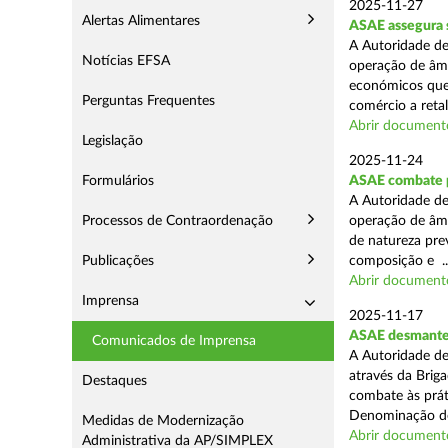
2025-11-27
Alertas Alimentares
ASAE assegura 
A Autoridade de
Notícias EFSA
operação de âmb
económicos que
Perguntas Frequentes
comércio a retal
Abrir document
Legislação
2025-11-24
Formulários
ASAE combate pr
A Autoridade de
Processos de Contraordenação
operação de âmb
de natureza pre
Publicações
composição e ..
Abrir document
Imprensa
2025-11-17
ASAE desmantel
Comunicados de Imprensa
A Autoridade de
através da Brig
Destaques
combate às prá
Denominação de
Medidas de Modernização
Abrir document
Administrativa da AP/SIMPLEX