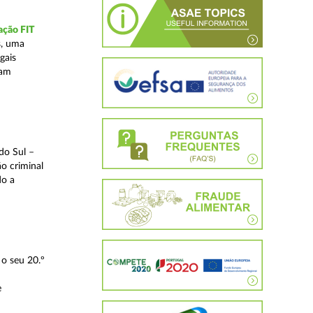
ação FIT
s, uma
gais
tam
do Sul –
o criminal
do a
o seu 20.º
e