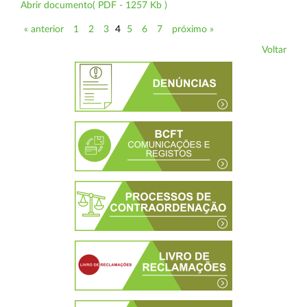
Abrir documento( PDF - 1257 Kb )
« anterior
1
2
3
4
5
6
7
próximo »
Voltar