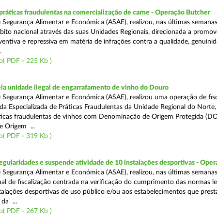
áticas fraudulentas na comercialização de carne - Operação Butcher
 Segurança Alimentar e Económica (ASAE), realizou, nas últimas semana
ito nacional através das suas Unidades Regionais, direcionada a promo
ventiva e repressiva em matéria de infrações contra a qualidade, genuinid
.
o( PDF - 225 Kb )
a unidade ilegal de engarrafamento de vinho do Douro
 Segurança Alimentar e Económica (ASAE), realizou uma operação de fisc
ada Especializada de Práticas Fraudulentas da Unidade Regional do Norte,
ticas fraudulentas de vinhos com Denominação de Origem Protegida (DO
 Origem ...
o( PDF - 319 Kb )
egularidades e suspende atividade de 10 instalações desportivas - Oper
 Segurança Alimentar e Económica (ASAE), realizou, nas últimas semana
al de fiscalização centrada na verificação do cumprimento das normas le
nstalações desportivas de uso público e/ou aos estabelecimentos que pres
da ...
o( PDF - 267 Kb )