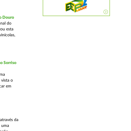
do Douro
nal do
zou esta
inícolas,
o Sorriso
uma
vista o
ocar em
através da
, uma