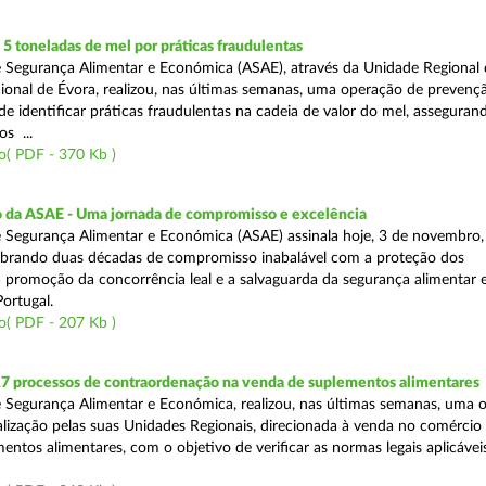
 toneladas de mel por práticas fraudulentas
 Segurança Alimentar e Económica (ASAE), através da Unidade Regional 
onal de Évora, realizou, nas últimas semanas, uma operação de prevençã
e identificar práticas fraudulentas na cadeia de valor do mel, asseguran
s ...
o( PDF - 370 Kb )
io da ASAE - Uma jornada de compromisso e excelência
 Segurança Alimentar e Económica (ASAE) assinala hoje, 3 de novembro, 
lebrando duas décadas de compromisso inabalável com a proteção dos
 promoção da concorrência leal e a salvaguarda da segurança alimentar 
ortugal.
o( PDF - 207 Kb )
17 processos de contraordenação na venda de suplementos alimentares
 Segurança Alimentar e Económica, realizou, nas últimas semanas, uma 
alização pelas suas Unidades Regionais, direcionada à venda no comércio f
entos alimentares, com o objetivo de verificar as normas legais aplicávei