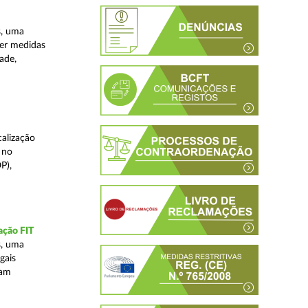
s, uma
ver medidas
ade,
alização
 no
P),
ação FIT
s, uma
gais
tam