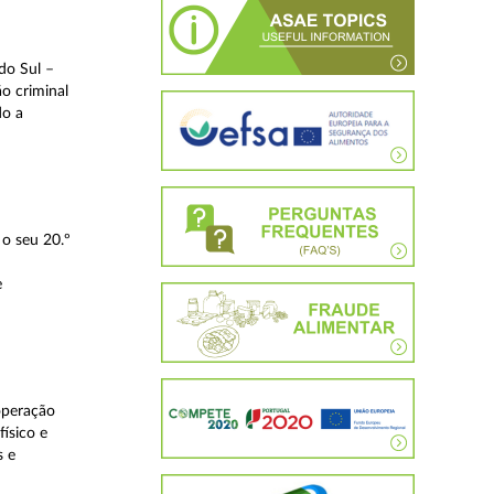
do Sul –
o criminal
do a
o seu 20.º
e
operação
ísico e
s e