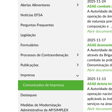
2025-11-24
Alertas Alimentares
ASAE combate pr
A Autoridade de
Notícias EFSA
operação de âmb
de natureza pre
Perguntas Frequentes
composição e ..
Abrir document
Legislação
2025-11-17
Formulários
ASAE desmantel
A Autoridade de
Processos de Contraordenação
através da Brig
combate às prá
Publicações
Denominação de
Abrir document
Imprensa
2025-11-13
ASAE deteta irr
Comunicados de Imprensa
A Autoridade de
operação nacion
Destaques
aplicáveis às i
serviços na área 
Medidas de Modernização
Abrir document
Administrativa da AP/SIMPLEX