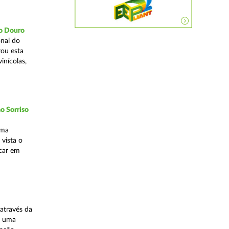
do Douro
nal do
zou esta
inícolas,
o Sorriso
uma
vista o
ocar em
através da
, uma