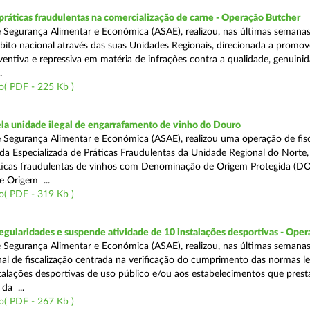
áticas fraudulentas na comercialização de carne - Operação Butcher
 Segurança Alimentar e Económica (ASAE), realizou, nas últimas semana
ito nacional através das suas Unidades Regionais, direcionada a promo
ventiva e repressiva em matéria de infrações contra a qualidade, genuinid
.
o( PDF - 225 Kb )
a unidade ilegal de engarrafamento de vinho do Douro
 Segurança Alimentar e Económica (ASAE), realizou uma operação de fisc
ada Especializada de Práticas Fraudulentas da Unidade Regional do Norte,
ticas fraudulentas de vinhos com Denominação de Origem Protegida (DO
 Origem ...
o( PDF - 319 Kb )
egularidades e suspende atividade de 10 instalações desportivas - Oper
 Segurança Alimentar e Económica (ASAE), realizou, nas últimas semana
al de fiscalização centrada na verificação do cumprimento das normas le
nstalações desportivas de uso público e/ou aos estabelecimentos que pres
da ...
o( PDF - 267 Kb )