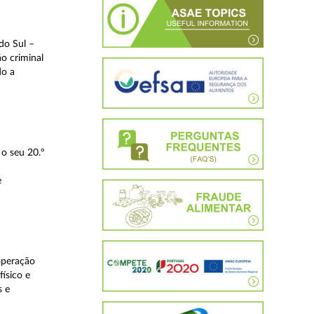
do Sul –
o criminal
do a
o seu 20.º
e
operação
ísico e
s e