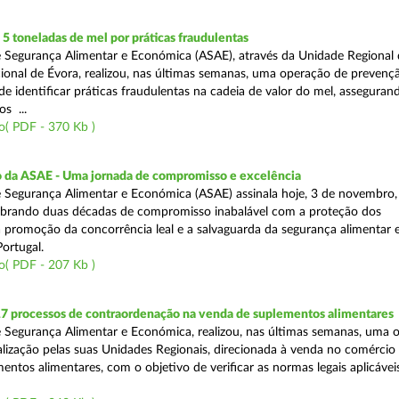
 toneladas de mel por práticas fraudulentas
 Segurança Alimentar e Económica (ASAE), através da Unidade Regional 
onal de Évora, realizou, nas últimas semanas, uma operação de prevençã
e identificar práticas fraudulentas na cadeia de valor do mel, asseguran
s ...
o( PDF - 370 Kb )
io da ASAE - Uma jornada de compromisso e excelência
 Segurança Alimentar e Económica (ASAE) assinala hoje, 3 de novembro, 
lebrando duas décadas de compromisso inabalável com a proteção dos
 promoção da concorrência leal e a salvaguarda da segurança alimentar 
ortugal.
o( PDF - 207 Kb )
17 processos de contraordenação na venda de suplementos alimentares
 Segurança Alimentar e Económica, realizou, nas últimas semanas, uma 
alização pelas suas Unidades Regionais, direcionada à venda no comércio f
entos alimentares, com o objetivo de verificar as normas legais aplicávei