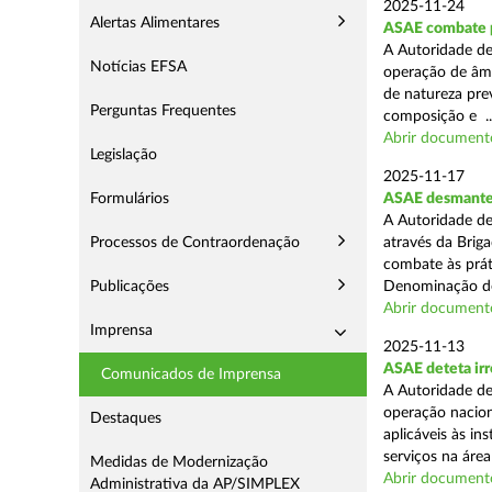
2025-11-24
Alertas Alimentares
ASAE combate pr
A Autoridade de
Notícias EFSA
operação de âmb
de natureza pre
Perguntas Frequentes
composição e ..
Abrir document
Legislação
2025-11-17
Formulários
ASAE desmantel
A Autoridade de
Processos de Contraordenação
através da Brig
combate às prá
Publicações
Denominação de
Abrir document
Imprensa
2025-11-13
ASAE deteta irr
Comunicados de Imprensa
A Autoridade de
operação nacion
Destaques
aplicáveis às i
serviços na área 
Medidas de Modernização
Abrir document
Administrativa da AP/SIMPLEX