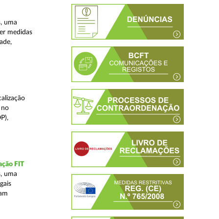
s, uma
ver medidas
ade,
alização
 no
P),
ação FIT
s, uma
gais
tam