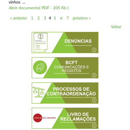
vinhos ...
Abrir documento( PDF - 205 Kb )
« anterior
1
2
3
4
5
6
7
próximo »
Voltar