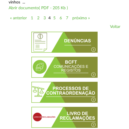
vinhos ...
Abrir documento( PDF - 205 Kb )
« anterior
1
2
3
4
5
6
7
próximo »
Voltar