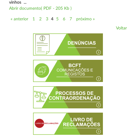
vinhos ...
Abrir documento( PDF - 205 Kb )
« anterior
1
2
3
4
5
6
7
próximo »
Voltar