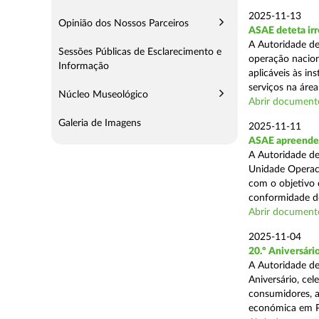
2025-11-13
Opinião dos Nossos Parceiros
ASAE deteta irr
A Autoridade de
Sessões Públicas de Esclarecimento e
operação nacion
Informação
aplicáveis às i
serviços na área 
Núcleo Museológico
Abrir document
Galeria de Imagens
2025-11-11
ASAE apreende 5
A Autoridade de
Unidade Operaci
com o objetivo d
conformidade do
Abrir document
2025-11-04
20.º Aniversár
A Autoridade de
Aniversário, ce
consumidores, a
económica em P