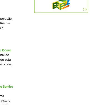
operação
ísico e
s e
do Douro
nal do
zou esta
inícolas,
o Sorriso
uma
vista o