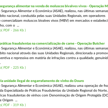
segurança alimentar na venda de moluscos bivalves vivos - Operação
 Segurança Alimentar e Económica (ASAE), realizou, nas últimas semana
ito nacional, conduzida pelas suas Unidades Regionais, em operadores
 comercializam moluscos bivalves vivos (MBV) em mercados e estabelec
ho, com o ...
o( PDF - 266 Kb )
áticas fraudulentas na comercialização de carne - Operação Butcher
 Segurança Alimentar e Económica (ASAE), realizou, nas últimas semana
ito nacional através das suas Unidades Regionais, direcionada a promo
ventiva e repressiva em matéria de infrações contra a qualidade, genuinid
.
o( PDF - 225 Kb )
a unidade ilegal de engarrafamento de vinho do Douro
 Segurança Alimentar e Económica (ASAE), realizou uma operação de fisc
ada Especializada de Práticas Fraudulentas da Unidade Regional do Norte,
ticas fraudulentas de vinhos com Denominação de Origem Protegida (DO
 Origem ...
o( PDF - 319 Kb )