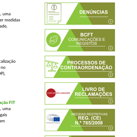
s, uma
ver medidas
ade,
alização
 no
P),
ação FIT
s, uma
gais
tam