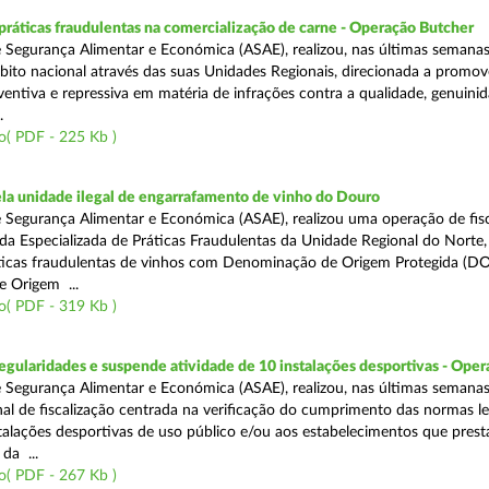
áticas fraudulentas na comercialização de carne - Operação Butcher
 Segurança Alimentar e Económica (ASAE), realizou, nas últimas semana
ito nacional através das suas Unidades Regionais, direcionada a promo
ventiva e repressiva em matéria de infrações contra a qualidade, genuinid
.
o( PDF - 225 Kb )
a unidade ilegal de engarrafamento de vinho do Douro
 Segurança Alimentar e Económica (ASAE), realizou uma operação de fisc
ada Especializada de Práticas Fraudulentas da Unidade Regional do Norte,
ticas fraudulentas de vinhos com Denominação de Origem Protegida (DO
 Origem ...
o( PDF - 319 Kb )
egularidades e suspende atividade de 10 instalações desportivas - Oper
 Segurança Alimentar e Económica (ASAE), realizou, nas últimas semana
al de fiscalização centrada na verificação do cumprimento das normas le
nstalações desportivas de uso público e/ou aos estabelecimentos que pres
da ...
o( PDF - 267 Kb )