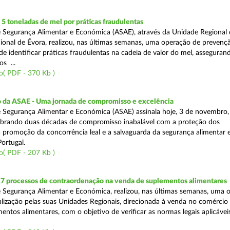
 toneladas de mel por práticas fraudulentas
 Segurança Alimentar e Económica (ASAE), através da Unidade Regional 
onal de Évora, realizou, nas últimas semanas, uma operação de prevençã
e identificar práticas fraudulentas na cadeia de valor do mel, asseguran
s ...
o( PDF - 370 Kb )
io da ASAE - Uma jornada de compromisso e excelência
 Segurança Alimentar e Económica (ASAE) assinala hoje, 3 de novembro, 
lebrando duas décadas de compromisso inabalável com a proteção dos
 promoção da concorrência leal e a salvaguarda da segurança alimentar 
ortugal.
o( PDF - 207 Kb )
17 processos de contraordenação na venda de suplementos alimentares
 Segurança Alimentar e Económica, realizou, nas últimas semanas, uma 
alização pelas suas Unidades Regionais, direcionada à venda no comércio f
entos alimentares, com o objetivo de verificar as normas legais aplicávei