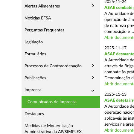
2025-11-24
Alertas Alimentares
ASAE combate pr
A Autoridade de
Notícias EFSA
operação de âmb
de natureza pre
Perguntas Frequentes
composição e ..
Abrir document
Legislação
2025-11-17
Formulários
ASAE desmantel
A Autoridade de
Processos de Contraordenação
através da Brig
combate às prá
Publicações
Denominação de
Abrir document
Imprensa
2025-11-13
ASAE deteta irr
Comunicados de Imprensa
A Autoridade de
operação nacion
Destaques
aplicáveis às i
serviços na área 
Medidas de Modernização
Abrir document
Administrativa da AP/SIMPLEX