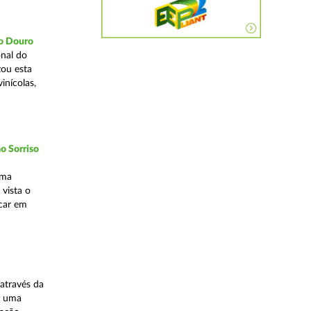
do Douro
nal do
zou esta
inícolas,
o Sorriso
uma
vista o
ocar em
através da
, uma