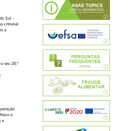
do Sul –
o criminal
do a
o seu 20.º
e
operação
ísico e
s e