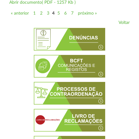
Abrir documento( PDF - 1257 Kb )
« anterior
1
2
3
4
5
6
7
próximo »
Voltar