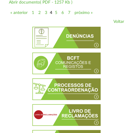
Abrir documento( PDF - 1257 Kb )
« anterior
1
2
3
4
5
6
7
próximo »
Voltar